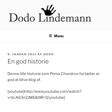
Videre
til
indhold
HÅNDLÆSNING VED DODO
LINDEMANN
Menu
UDGIVET
9. JANUAR 2011
AF
DODO
DEN
En god historie
Denne lille historie som Pema Chondron fortæller er
god at blive klog af.
[youtube]http://www.youtube.com/watch?
v=jlcA63n2JME&NR=1[/youtube]