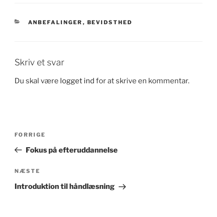
KATEGORIER
ANBEFALINGER
,
BEVIDSTHED
Skriv et svar
Du skal være
logget ind
for at skrive en kommentar.
Indlægsnavigation
Forrige
FORRIGE
indlæg
Fokus på efteruddannelse
Næste
NÆSTE
indlæg
Introduktion til håndlæsning