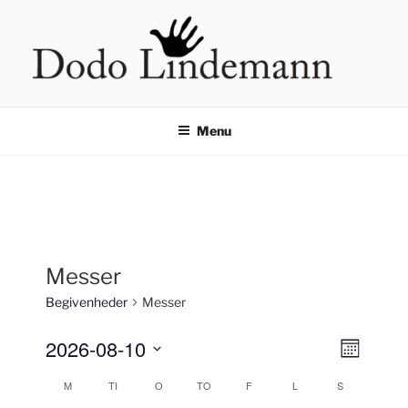
Videre
til
indhold
HÅNDLÆSNING VED DODO
LINDEMANN
Menu
Messer
Begivenheder
Messer
2026-08-10
N
B
M
e
a
å
V
M
TI
O
TO
F
L
S
K
n
g
æ
v
e