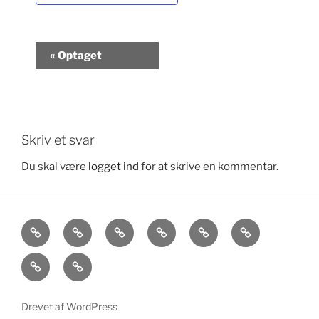
B
«
Optaget
e
g
i
v
e
Skriv et svar
n
Du skal være
logget ind
for at skrive en kommentar.
h
e
d
Dodo
Bogudgivelser
Håndlæsning
Kurser
Kontakt
Kalender
N
a
&
Videoer
Home
v
foredrag
i
g
Drevet af WordPress
a