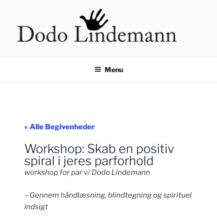
Videre
til
indhold
HÅNDLÆSNING VED DODO
LINDEMANN
Menu
« Alle Begivenheder
Workshop: Skab en positiv
spiral i jeres parforhold
workshop for par v/ Dodo Lindemann
– Gennem håndlæsning, blindtegning og spirituel
indsigt