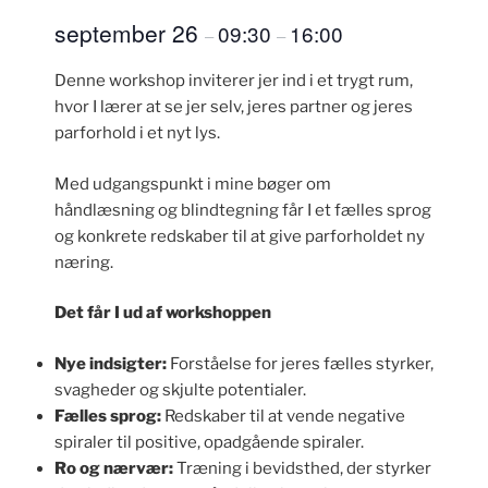
september 26
09:30
16:00
–
–
Denne workshop inviterer jer ind i et trygt rum,
hvor I lærer at se jer selv, jeres partner og jeres
parforhold i et nyt lys.
Med udgangspunkt i mine bøger om
håndlæsning og blindtegning får I et fælles sprog
og konkrete redskaber til at give parforholdet ny
næring.
Det får I ud af workshoppen
Nye indsigter:
Forståelse for jeres fælles styrker,
svagheder og skjulte potentialer.
Fælles sprog:
Redskaber til at vende negative
spiraler til positive, opadgående spiraler.
Ro og nærvær:
Træning i bevidsthed, der styrker