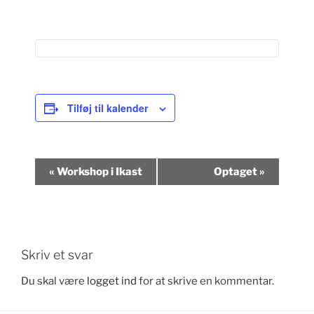
Tilføj til kalender
B
«
Workshop i Ikast
Optaget
»
e
g
i
v
e
Skriv et svar
n
Du skal være
logget ind
for at skrive en kommentar.
h
e