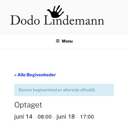
Videre
til
indhold
HÅNDLÆSNING VED DODO
LINDEMANN
Menu
« Alle Begivenheder
Denne begivenhed er allerede afholdt.
Optaget
juni 14
juni 18
08:00
17:00
–
–
–