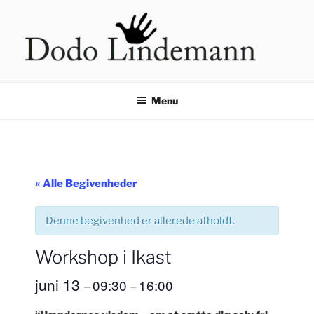
Videre
til
indhold
HÅNDLÆSNING VED DODO
LINDEMANN
Menu
« Alle Begivenheder
Denne begivenhed er allerede afholdt.
Workshop i Ikast
juni 13
09:30
16:00
–
–