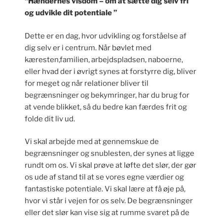
“Hændernes visdom – om at sætte dig selv fri
og udvikle dit potentiale ”
Dette er en dag, hvor udvikling og forståelse af
dig selv er i centrum. Når bøvlet med
kæresten,familien, arbejdspladsen, naboerne,
eller hvad der i øvrigt synes at forstyrre dig, bliver
for meget og når relationer bliver til
begrænsninger og bekymringer, har du brug for
at vende blikket, så du bedre kan færdes frit og
folde dit liv ud.
Vi skal arbejde med at gennemskue de
begrænsninger og snublesten, der synes at ligge
rundt om os. Vi skal prøve at løfte det slør, der gør
os ude af stand til at se vores egne værdier og
fantastiske potentiale. Vi skal lære at få øje på,
hvor vi står i vejen for os selv. De begrænsninger
eller det slør kan vise sig at rumme svaret på de