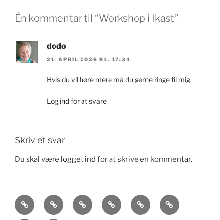
e
Én kommentar til “Workshop i Ikast”
n
h
e
dodo
d
21. APRIL 2026 KL. 17:34
N
Hvis du vil høre mere må du gerne ringe til mig
a
v
Log ind for at svare
i
g
a
Skriv et svar
t
i
Du skal være
logget ind
for at skrive en kommentar.
o
n
Dodo
Bogudgivelser
Håndlæsning
Kurser
Kontakt
Kalender
&