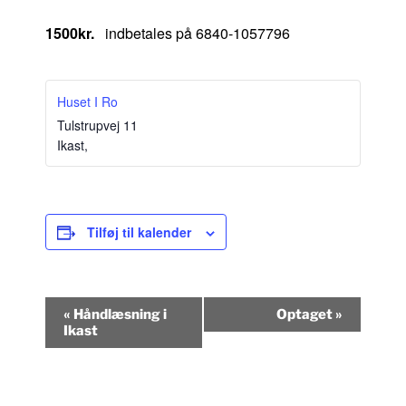
1500kr.
indbetales på 6840-1057796
Huset I Ro
Tulstrupvej 11
Ikast
,
Tilføj til kalender
B
«
Håndlæsning i
Optaget
»
e
Ikast
g
i
v